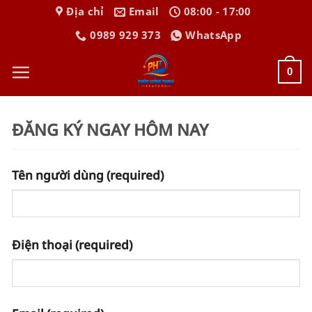
Bỏ
Địa chỉ
Email
08:00 - 17:00
qua
0989 929 373
WhatsApp
nội
dung
0
ĐĂNG KÝ NGAY HÔM NAY
Tên người dùng
(required)
Điện thoại
(required)