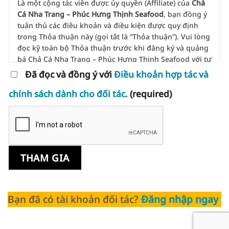
Là một cộng tác viên được ủy quyền (Affiliate) của
Chả
Cá Nha Trang – Phúc Hưng Thịnh Seafood
, bạn đồng ý
tuân thủ các điều khoản và điều kiện được quy định
trong Thỏa thuận này (gọi tắt là “Thỏa thuận”). Vui lòng
đọc kỹ toàn bộ Thỏa thuận trước khi đăng ký và quảng
bá Chả Cá Nha Trang – Phúc Hưng Thịnh Seafood với tư
cách là cộng tác viên.
Đã đọc và đồng ý với
Điều khoản hợp tác và
Việc tham gia chương trình chỉ nhằm mục đích quảng
chính sách dành cho đối tác.
(required)
bá hợp pháp website của chúng tôi để nhận hoa hồng
từ các hội viên và sản phẩm được mua bởi khách hàng
mà bạn giới thiệu đến Chả Cá Nha Trang – Phúc Hưng
Thịnh Seafood thông qua website hoặc kênh giới thiệu
cá nhân của bạn.
Khi đăng ký tham gia chương trình Cộng tác viên
(Chương trình), bạn xác nhận rằng mình đã đọc, hiểu
và chấp nhận các điều khoản trong Thỏa thuận này.
Bạn đã có tài khoản đối tác?
Đăng nhập ngay
Phê duyệt hoặc từ chối đơn đăng ký
Chúng tôi có toàn quyền chấp thuận hoặc từ chối
bất