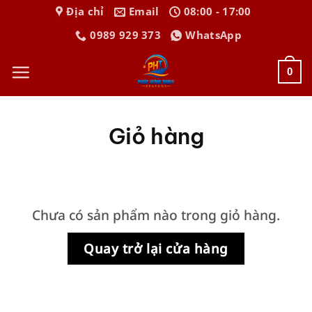
Bỏ
Địa chỉ
Email
08:00 - 17:00
qua
0989 929 373
WhatsApp
nội
dung
0
Giỏ hàng
Chưa có sản phẩm nào trong giỏ hàng.
Quay trở lại cửa hàng