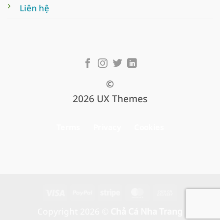
Liên hệ
©
2026 UX Themes
Terms
Privacy
Cookies
Visa
PayPal
Stripe
MasterCard
Cash
On
Copyright 2026 ©
Chả Cá Nha Trang
Delivery