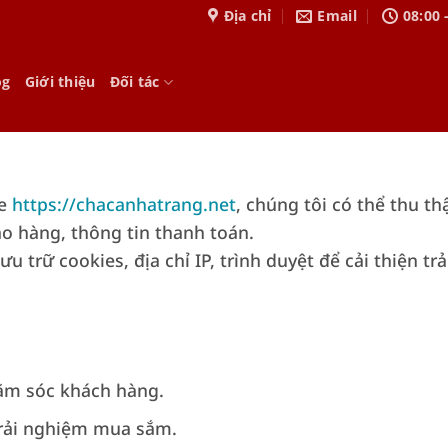
Địa chỉ
Email
08:00 
og
Giới thiệu
Đối tác
te
https://chacanhatrang.net
, chúng tôi có thể thu th
iao hàng, thông tin thanh toán.
ưu trữ cookies, địa chỉ IP, trình duyệt để cải thiện 
hăm sóc khách hàng.
 trải nghiệm mua sắm.