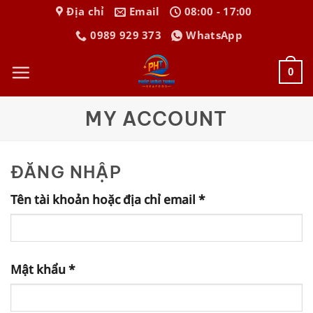
Bỏ
Địa chỉ
Email
08:00 - 17:00
qua
0989 929 373
WhatsApp
nội
dung
0
MY ACCOUNT
ĐĂNG NHẬP
Bắt
Tên tài khoản hoặc địa chỉ email
*
buộc
Bắt
Mật khẩu
*
buộc