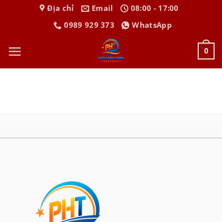
Bỏ
Địa chỉ
Email
08:00 - 17:00
qua
0989 929 373
WhatsApp
nội
dung
0