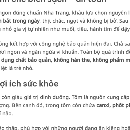
gon đúng chuẩn Nha Trang, khâu lựa chọn nguyên liệ
h bắt trong ngày
, thịt chắc, ngọt và không bị bở. Sa
nhỏ gia vị tự nhiên như muối, tiêu, hành tím để dậy
ông kết hợp với công nghệ bảo quản hiện đại. Chả sa
ơi ngon và ngăn ngừa vi khuẩn. Toàn bộ quá trình đề
 dụng chất bảo quản, không hàn the, không phẩm 
ệt là trẻ nhỏ.
lợi ích sức khỏe
còn giàu giá trị dinh dưỡng. Tôm là nguồn cung cấ
ượng. Bên cạnh đó, trong tôm còn chứa
canxi, phốt p
í não.
éo thấp, phù hợp với những người đang ăn kiêng hoặ