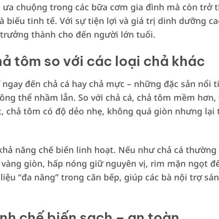
ưa chuộng trong các bữa cơm gia đình mà còn trở t
à biếu tinh tế. Với sự tiện lợi và giá trị dinh dưỡng
 trưởng thành cho đến người lớn tuổi.
ả tôm so với các loại chả khác
 ngay đến chả cá hay chả mực – những đặc sản nổi ti
hông thể nhầm lẫn. So với chả cá, chả tôm mềm hơn
c, chả tôm có độ dẻo nhẹ, không quá giòn nhưng lại 
khả năng chế biến linh hoạt. Nếu như chả cá thường
n vàng giòn, hấp nóng giữ nguyên vị, rim mặn ngọt đ
liệu “đa năng” trong căn bếp, giúp các bà nội trợ s
nh chế biến sạch – an toàn