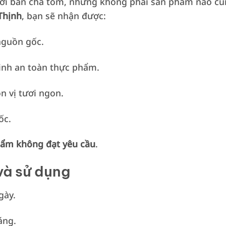
 nơi bán chả tôm, nhưng không phải sản phẩm nào c
Thịnh
, bạn sẽ nhận được:
 nguồn gốc.
inh an toàn thực phẩm.
n vị tươi ngon.
ốc.
hẩm không đạt yêu cầu
.
và sử dụng
gày.
áng.