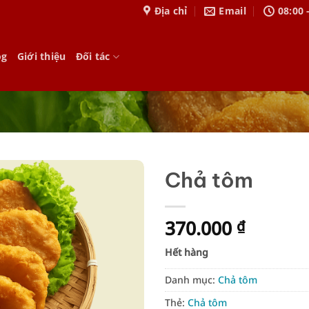
Địa chỉ
Email
08:00 
og
Giới thiệu
Đối tác
Chả tôm
370.000
₫
Hết hàng
Danh mục:
Chả tôm
Thẻ:
Chả tôm