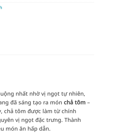
h
uộng nhất nhờ vị ngọt tự nhiên,
rang đã sáng tạo ra món
chả tôm
–
ỳ, chả tôm được làm từ chính
guyên vị ngọt đặc trưng. Thành
ều món ăn hấp dẫn.