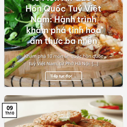
Hồn Quốc Tuý Việt
Nam: Hành trình
khám phá tinh hoa
ẩm thực ba miền
Khám phá 10 món ăn quốc hồn quốc
tuý Việt Nam, từ Phở Hà Nội, [...]
Tiếp tục đọc
→
09
Th10