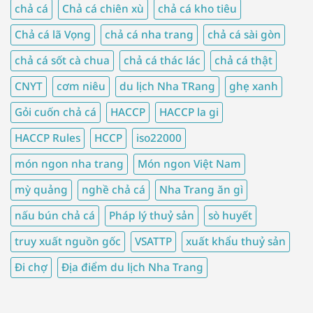
chả cá
Chả cá chiên xù
chả cá kho tiêu
Chả cá lã Vọng
chả cá nha trang
chả cá sài gòn
chả cá sốt cà chua
chả cá thác lác
chả cá thật
CNYT
cơm niêu
du lịch Nha TRang
ghẹ xanh
Gỏi cuốn chả cá
HACCP
HACCP la gi
HACCP Rules
HCCP
iso22000
món ngon nha trang
Món ngon Việt Nam
mỳ quảng
nghề chả cá
Nha Trang ăn gì
nấu bún chả cá
Pháp lý thuỷ sản
sò huyết
truy xuất nguồn gốc
VSATTP
xuất khẩu thuỷ sản
Đi chợ
Địa điểm du lịch Nha Trang