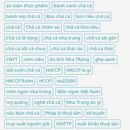
an toàn thực phẩm
bánh canh chả cá
bánh mỳ chả cá
Bún chả cá
bún riêu chả cá
chả cá
Chả cá chiên xù
chả cá kho tiêu
Chả cá lã Vọng
chả cá nha trang
chả cá sài gòn
chả cá sốt cà chua
chả cá thác lác
chả cá thật
CNYT
cơm niêu
du lịch Nha TRang
ghẹ xanh
Gỏi cuốn chả cá
HACCP
HACCP la gi
HACCP Rules
HCCP
iso22000
món ngon nha trang
Món ngon Việt Nam
mỳ quảng
nghề chả cá
Nha Trang ăn gì
nấu bún chả cá
Pháp lý thuỷ sản
sò huyết
truy xuất nguồn gốc
VSATTP
xuất khẩu thuỷ sản