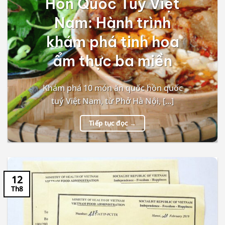
Hồn Quốc Tuý Việt
Nam: Hành trình
khám phá tinh hoa
ẩm thực ba miền
Khám phá 10 món ăn quốc hồn quốc
tuý Việt Nam, từ Phở Hà Nội, [...]
Tiếp tục đọc
→
12
Th8