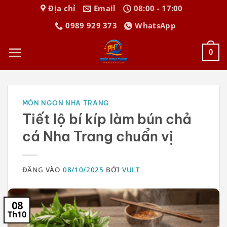
Bỏ
Địa chỉ
Email
08:00 - 17:00
qua
0989 929 373
WhatsApp
nội
dung
0
MÓN NGON NHA TRANG
Tiết lộ bí kíp làm bún chả
cá Nha Trang chuẩn vị
ĐĂNG VÀO
08/10/2025
BỞI
VULT
08
Th10