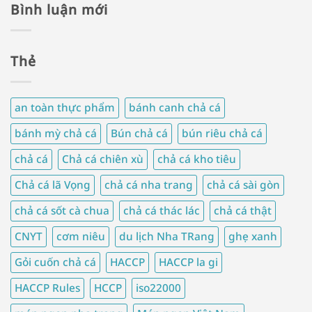
Bình luận mới
Thẻ
an toàn thực phẩm
bánh canh chả cá
bánh mỳ chả cá
Bún chả cá
bún riêu chả cá
chả cá
Chả cá chiên xù
chả cá kho tiêu
Chả cá lã Vọng
chả cá nha trang
chả cá sài gòn
chả cá sốt cà chua
chả cá thác lác
chả cá thật
CNYT
cơm niêu
du lịch Nha TRang
ghẹ xanh
Gỏi cuốn chả cá
HACCP
HACCP la gi
HACCP Rules
HCCP
iso22000