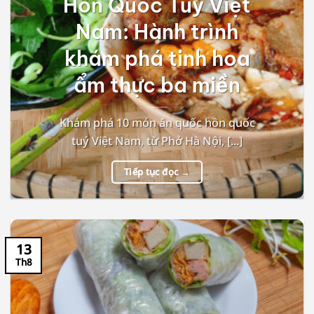
Hồn Quốc Tuý Việt
Nam: Hành trình
khám phá tinh hoa
ẩm thực ba miền
Khám phá 10 món ăn quốc hồn quốc
tuý Việt Nam, từ Phở Hà Nội, [...]
Tiếp tục đọc
→
13
Th8