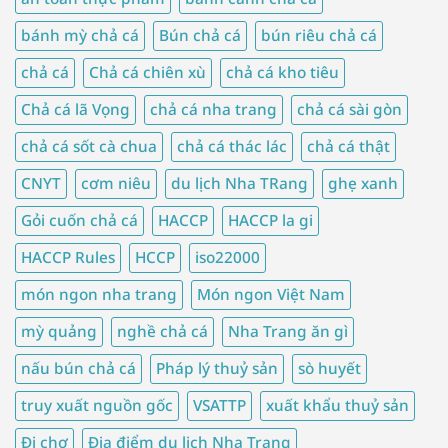
bánh mỳ chả cá
Bún chả cá
bún riêu chả cá
chả cá
Chả cá chiên xù
chả cá kho tiêu
Chả cá lã Vọng
chả cá nha trang
chả cá sài gòn
chả cá sốt cà chua
chả cá thác lác
chả cá thật
CNYT
cơm niêu
du lịch Nha TRang
ghẹ xanh
Gỏi cuốn chả cá
HACCP
HACCP la gi
HACCP Rules
HCCP
iso22000
món ngon nha trang
Món ngon Việt Nam
mỳ quảng
nghề chả cá
Nha Trang ăn gì
nấu bún chả cá
Pháp lý thuỷ sản
sò huyết
truy xuất nguồn gốc
VSATTP
xuất khẩu thuỷ sản
Đi chợ
Địa điểm du lịch Nha Trang