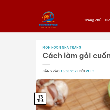
Bỏ
qua
nội
Trang chủ
Bl
dung
MÓN NGON NHA TRANG
Cách làm gỏi cuốn
ĐĂNG VÀO
13/08/2025
BỞI
VULT
13
Th8