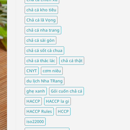
chả cá kho tiêu
Chả cá lã Vọng
chả cá nha trang
chả cá sài gòn
chả cá sốt cà chua
chả cá thác lác
chả cá thật
CNYT
cơm niêu
du lịch Nha TRang
ghẹ xanh
Gỏi cuốn chả cá
HACCP
HACCP la gi
HACCP Rules
HCCP
iso22000