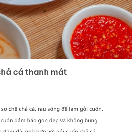
chả cá thanh mát
 sơ chế chả cá, rau sống để làm gỏi cuốn.
i cuốn đảm bảo gọn đẹp và không bung.
 đậm đà, phù hợp với gỏi cuốn chả cá.