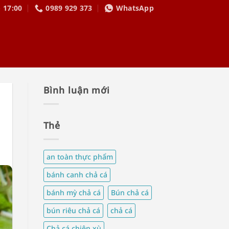
- 17:00
0989 929 373
WhatsApp
Bình luận mới
Thẻ
an toàn thực phẩm
bánh canh chả cá
bánh mỳ chả cá
Bún chả cá
bún riêu chả cá
chả cá
Chả cá chiên xù