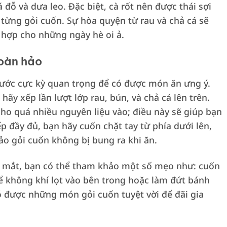
á đỗ và dưa leo. Đặc biệt, cà rốt nên được thái sợi
từng gỏi cuốn. Sự hòa quyện từ rau và chả cá sẽ
hợp cho những ngày hè oi ả.
hoàn hảo
bước cực kỳ quan trọng để có được món ăn ưng ý.
hãy xếp lần lượt lớp rau, bún, và chả cá lên trên.
ho quá nhiều nguyên liệu vào; điều này sẽ giúp bạn
p đầy đủ, bạn hãy cuốn chặt tay từ phía dưới lên,
ảo gỏi cuốn không bị bung ra khi ăn.
p mắt, bạn có thể tham khảo một số mẹo như: cuốn
để không khí lọt vào bên trong hoặc làm đứt bánh
có được những món gỏi cuốn tuyệt vời để đãi gia