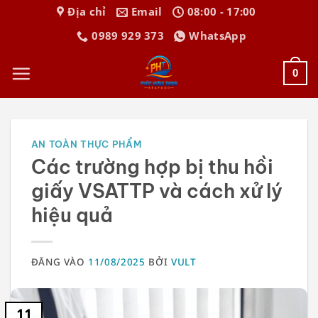
Bỏ
Địa chỉ
Email
08:00 - 17:00
qua
0989 929 373
WhatsApp
nội
dung
0
AN TOÀN THỰC PHẨM
Các trường hợp bị thu hồi
giấy VSATTP và cách xử lý
hiệu quả
ĐĂNG VÀO
11/08/2025
BỞI
VULT
11