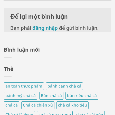
Để lại một bình luận
Bạn phải
đăng nhập
để gửi bình luận.
Bình luận mới
Thẻ
an toàn thực phẩm
bánh canh chả cá
bánh mỳ chả cá
Bún chả cá
bún riêu chả cá
chả cá
Chả cá chiên xù
chả cá kho tiêu
Chả cá lã Vọng
chả cá nha trang
chả cá sài gòn