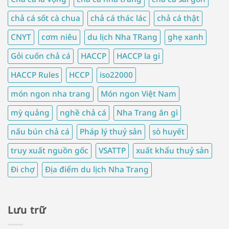
chả cá sốt cà chua
chả cá thác lác
chả cá thật
CNYT
cơm niêu
du lịch Nha TRang
ghẹ xanh
Gỏi cuốn chả cá
HACCP
HACCP la gi
HACCP Rules
HCCP
iso22000
món ngon nha trang
Món ngon Việt Nam
mỳ quảng
nghề chả cá
Nha Trang ăn gì
nấu bún chả cá
Pháp lý thuỷ sản
sò huyết
truy xuất nguồn gốc
VSATTP
xuất khẩu thuỷ sản
Đi chợ
Địa điểm du lịch Nha Trang
Lưu trữ