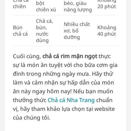
bột
béo, giàu
chiên
20 phút
chiên xù
năng lượng
Chả cá,
Nhiều chất
Bún
bún,
Khoảng
xơ, bổ
chả cá
nước
40 phút
dưỡng
dùng
Cuối cùng,
chả cá rim mặn ngọt
thực
sự là món ăn tuyệt vời cho bữa cơm gia
đình trong những ngày mưa. Hãy thử
làm và cảm nhận sự hấp dẫn của món
ăn này ngay hôm nay! Nếu bạn muốn
thưởng thức
Chả cá Nha Trang
chuẩn
vị, hãy tham khảo lựa chọn tại website
của chúng tôi.