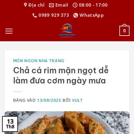
Bỏ
Địa chỉ
Email
08:00 - 17:00
qua
0989 929 373
WhatsApp
nội
dung
0
MÓN NGON NHA TRANG
Chả cá rim mặn ngọt dễ
làm đưa cơm ngày mưa
ĐĂNG VÀO
13/08/2025
BỞI
VULT
13
Th8