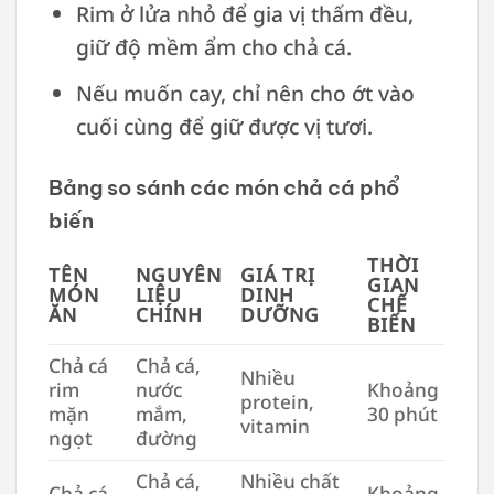
Rim ở lửa nhỏ để gia vị thấm đều,
giữ độ mềm ẩm cho chả cá.
Nếu muốn cay, chỉ nên cho ớt vào
cuối cùng để giữ được vị tươi.
Bảng so sánh các món chả cá phổ
biến
THỜI
TÊN
NGUYÊN
GIÁ TRỊ
GIAN
MÓN
LIỆU
DINH
CHẾ
ĂN
CHÍNH
DƯỠNG
BIẾN
Chả cá
Chả cá,
Nhiều
rim
nước
Khoảng
protein,
mặn
mắm,
30 phút
vitamin
ngọt
đường
Chả cá,
Nhiều chất
Chả cá
Khoảng