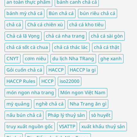
an toàn thực phẩm
bánh canh chả cá
bánh mỳ chả cá
Bún chả cá
bún riêu chả cá
chả cá
Chả cá chiên xù
chả cá kho tiêu
Chả cá lã Vọng
chả cá nha trang
chả cá sài gòn
chả cá sốt cà chua
chả cá thác lác
chả cá thật
CNYT
cơm niêu
du lịch Nha TRang
ghẹ xanh
Gỏi cuốn chả cá
HACCP
HACCP la gi
HACCP Rules
HCCP
iso22000
món ngon nha trang
Món ngon Việt Nam
mỳ quảng
nghề chả cá
Nha Trang ăn gì
nấu bún chả cá
Pháp lý thuỷ sản
sò huyết
truy xuất nguồn gốc
VSATTP
xuất khẩu thuỷ sản