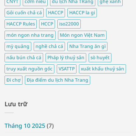
CNYT
cơm niêu
du lịch Nha TRang
ghẹ xanh
Gỏi cuốn chả cá
HACCP
HACCP la gi
HACCP Rules
HCCP
iso22000
món ngon nha trang
Món ngon Việt Nam
mỳ quảng
nghề chả cá
Nha Trang ăn gì
nấu bún chả cá
Pháp lý thuỷ sản
sò huyết
truy xuất nguồn gốc
VSATTP
xuất khẩu thuỷ sản
Đi chợ
Địa điểm du lịch Nha Trang
Lưu trữ
Tháng 10 2025
(7)