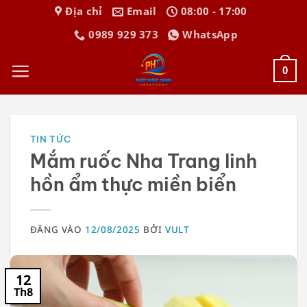
Bỏ
Địa chỉ
Email
08:00 - 17:00
qua
0989 929 373
WhatsApp
nội
dung
0
TIN TỨC
Mắm ruốc Nha Trang linh
hồn ẩm thực miền biển
ĐĂNG VÀO
12/08/2025
BỞI
VULT
12
Th8