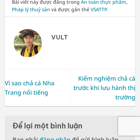
Bài viết này được đăng trong
An toàn thực phẩm
,
Pháp lý thuỷ sản
và được gắn thẻ
VSATTP
.
VULT
Kiểm nghiệm chả cá
Vì sao chả cá Nha
trước khi lưu hành thị
Trang nổi tiếng
trường
Để lại một bình luận
Bạn phải
đăng nhập
để gửi bình luận.