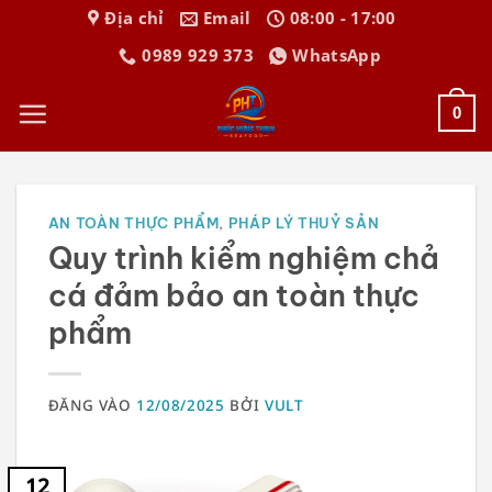
Bỏ
Địa chỉ
Email
08:00 - 17:00
qua
0989 929 373
WhatsApp
nội
dung
0
AN TOÀN THỰC PHẨM
,
PHÁP LÝ THUỶ SẢN
Quy trình kiểm nghiệm chả
cá đảm bảo an toàn thực
phẩm
ĐĂNG VÀO
12/08/2025
BỞI
VULT
12