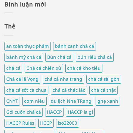
Bình luận mới
Thẻ
an toàn thực phẩm
bánh canh chả cá
bánh mỳ chả cá
Bún chả cá
bún riêu chả cá
chả cá
Chả cá chiên xù
chả cá kho tiêu
Chả cá lã Vọng
chả cá nha trang
chả cá sài gòn
chả cá sốt cà chua
chả cá thác lác
chả cá thật
CNYT
cơm niêu
du lịch Nha TRang
ghẹ xanh
Gỏi cuốn chả cá
HACCP
HACCP la gi
HACCP Rules
HCCP
iso22000