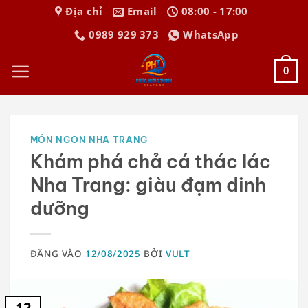
Bỏ
Địa chỉ
Email
08:00 - 17:00
qua
0989 929 373
WhatsApp
nội
dung
0
MÓN NGON NHA TRANG
Khám phá chả cá thác lác
Nha Trang: giàu đạm dinh
dưỡng
ĐĂNG VÀO
12/08/2025
BỞI
VULT
12