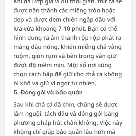
Khi đã ướp gia vị đủ thời gian, thịt cá sẽ
được nặn thành các miếng tròn hoặc
dẹp và được đem chiên ngập dầu với
lửa vừa khoảng 7-10 phút. Bạn có thể
hình dung ra âm thanh rộp rộp phát ra
màng dầu nóng, khiến miếng chả vàng
ruộm, giòn rụm và bên trong vẫn giữ
được độ mềm mịn. Một số nơi cũng
chọn cách hấp để giữ cho chả cá không
bị khô và giữ vị ngọt tự nhiên.
5. Đóng gói và bảo quản
Sau khi chả cá đã chín, chúng sẽ được
làm nguội, tách dầu và đóng gói bằng
phương pháp hút chân không. Việc này
không chỉ giúp bảo quản lâu hơn mà