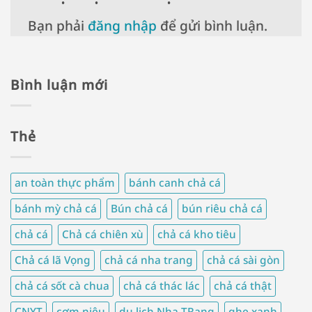
Bạn phải
đăng nhập
để gửi bình luận.
Bình luận mới
Thẻ
an toàn thực phẩm
bánh canh chả cá
bánh mỳ chả cá
Bún chả cá
bún riêu chả cá
chả cá
Chả cá chiên xù
chả cá kho tiêu
Chả cá lã Vọng
chả cá nha trang
chả cá sài gòn
chả cá sốt cà chua
chả cá thác lác
chả cá thật
CNYT
cơm niêu
du lịch Nha TRang
ghẹ xanh