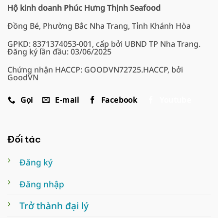
Hộ kinh doanh Phúc Hưng Thịnh Seafood
Đồng Bé, Phường Bắc Nha Trang, Tỉnh Khánh Hòa
GPKD: 8371374053-001, cấp bởi UBND TP Nha Trang.
Đăng ký lần đầu: 03/06/2025
Chứng nhận HACCP: GOODVN72725.HACCP, bởi
GoodVN
Gọi
E-mail
Facebook
Youtube
Đối tác
Đăng ký
Đăng nhập
Trở thành đại lý