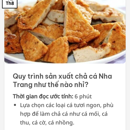
Th8
Quy trình sản xuất chả cá Nha
Trang như thế nào nhỉ?
Thời gian đọc ước tính:
6 phút
Lựa chọn các loại cá tươi ngon, phù
hợp để làm chả cá như cá mối, cá
thu, cá cờ, cá nhồng.