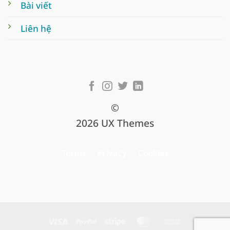
Bài viết
Liên hệ
©
2026 UX Themes
Terms
Privacy
Cookies
Visa
PayPal
Stripe
MasterCard
Cash