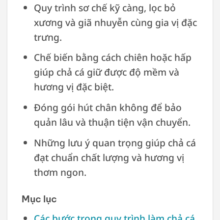
Quy trình sơ chế kỹ càng, lọc bỏ
xương và giã nhuyễn cùng gia vị đặc
trưng.
Chế biến bằng cách chiên hoặc hấp
giúp chả cá giữ được độ mềm và
hương vị đặc biệt.
Đóng gói hút chân không để bảo
quản lâu và thuận tiện vận chuyển.
Những lưu ý quan trọng giúp chả cá
đạt chuẩn chất lượng và hương vị
thơm ngon.
Mục lục
Các bước trong quy trình làm chả cá