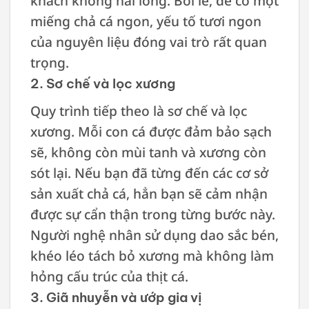
khách không hài lòng. Bởi lẽ, để có một
miếng chả cá ngon, yếu tố tươi ngon
của nguyên liệu đóng vai trò rất quan
trọng.
2. Sơ chế và lọc xương
Quy trình tiếp theo là sơ chế và lọc
xương. Mỗi con cá được đảm bảo sạch
sẽ, không còn mùi tanh và xương còn
sót lại. Nếu bạn đã từng đến các cơ sở
sản xuất chả cá, hẳn bạn sẽ cảm nhận
được sự cẩn thận trong từng bước này.
Người nghệ nhân sử dụng dao sắc bén,
khéo léo tách bỏ xương mà không làm
hỏng cấu trúc của thịt cá.
3. Giã nhuyễn và ướp gia vị