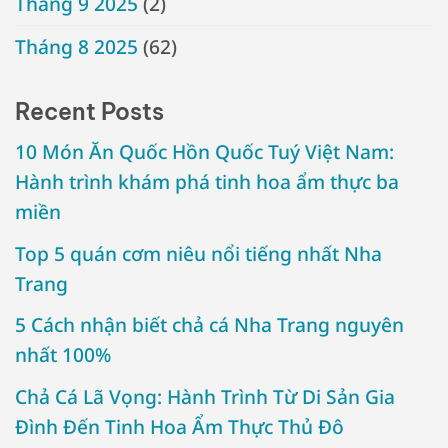
Tháng 9 2025
(2)
Tháng 8 2025
(62)
Recent Posts
10 Món Ăn Quốc Hồn Quốc Tuý Việt Nam:
Hành trình khám phá tinh hoa ẩm thực ba
miền
Top 5 quán cơm niêu nổi tiếng nhất Nha
Trang
5 Cách nhận biết chả cá Nha Trang nguyên
nhất 100%
Chả Cá Lã Vọng: Hành Trình Từ Di Sản Gia
Đình Đến Tinh Hoa Ẩm Thực Thủ Đô