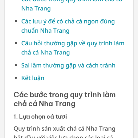
Nha Trang
Các lưu ý để có chả cá ngon đúng
chuẩn Nha Trang
Câu hỏi thường gặp về quy trình làm
chả cá Nha Trang
Sai lầm thường gặp và cách tránh
Kết luận
Các bước trong quy trình làm
chả cá Nha Trang
1. Lựa chọn cá tươi
Quy trình sản xuất chả cá Nha Trang
bắt đầu với việc lựa chọn các loại cá