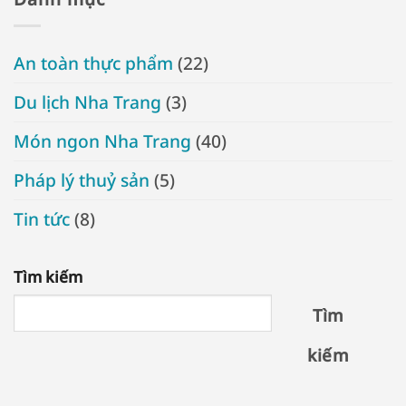
An toàn thực phẩm
(22)
Du lịch Nha Trang
(3)
Món ngon Nha Trang
(40)
Pháp lý thuỷ sản
(5)
Tin tức
(8)
Tìm kiếm
Tìm
kiếm