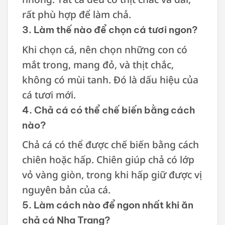
rất phù hợp để làm chả.
3. Làm thế nào để chọn cá tươi ngon?
Khi chọn cá, nên chọn những con có
mắt trong, mang đỏ, và thịt chắc,
không có mùi tanh. Đó là dấu hiệu của
cá tươi mới.
4. Chả cá có thể chế biến bằng cách
nào?
Chả cá có thể được chế biến bằng cách
chiên hoặc hấp. Chiên giúp chả có lớp
vỏ vàng giòn, trong khi hấp giữ được vị
nguyên bản của cá.
5. Làm cách nào để ngon nhất khi ăn
chả cá Nha Trang?