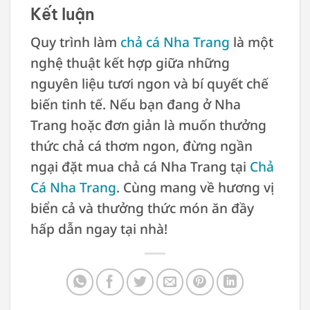
Kết luận
Quy trình làm
chả cá Nha Trang
là một
nghệ thuật kết hợp giữa những
nguyên liệu tươi ngon và bí quyết chế
biến tinh tế. Nếu bạn đang ở Nha
Trang hoặc đơn giản là muốn thưởng
thức chả cá thơm ngon, đừng ngần
ngại đặt mua chả cá Nha Trang tại
Chả
Cá Nha Trang
. Cùng mang về hương vị
biển cả và thưởng thức món ăn đầy
hấp dẫn ngay tại nhà!